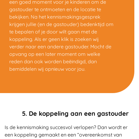
een goed moment voor je kinderen om de
gastouder te ontmoeten en de locatie te
bekijken. Na het kennismakingsgesprek
krijgen jullie (en de gastouder) bedenktijd om
te bepalen of je door wilt gaan met de
koppeling. Als er geen klik is zoeken wij
verder naar een andere gastouder. Mocht de
opvang op een later moment om welke
reden dan ook worden beëindigd, dan
bemiddelen wij opnieuw voor jou.
5. De koppeling aan een gastouder
Is de kennismaking succesvol verlopen? Dan wordt er
een koppeling gemaakt en een “overeenkomst van