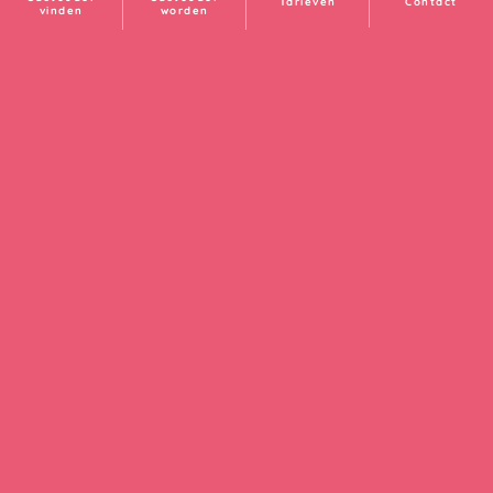
Tarieven
Contact
vinden
worden
Onze gastouders werken in de
volgende regio’s:
Bad Nieuweschans
Beerta
Bellingwolde
Blijham
Delfzijl
Drieborg
Finsterwolde
Groningen
Heiligerlee
Hoogezand-Sappemeer