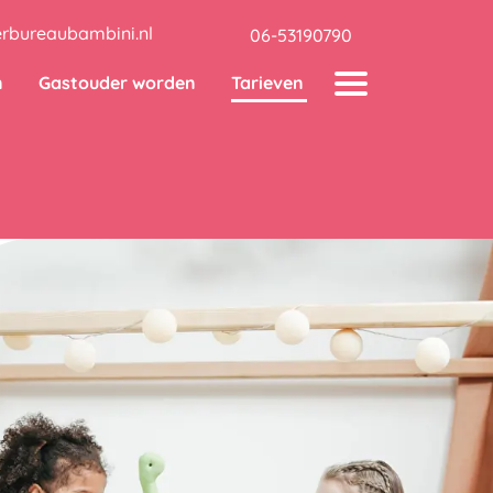
rbureaubambini.nl
06-53190790
n
Gastouder worden
Tarieven