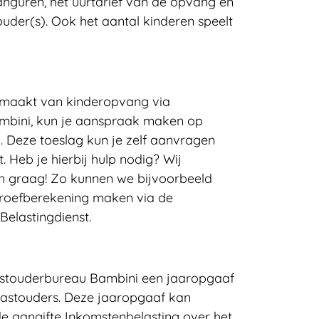
anguren, het uurtarief van de opvang en
uder(s). Ook het aantal kinderen speelt
 maakt van kinderopvang via
bini, kun je aanspraak maken op
 Deze toeslag kun je zelf aanvragen
. Heb je hierbij hulp nodig? Wij
in graag! Zo kunnen we bijvoorbeeld
roefberekening maken via
de
elastingdienst.
Gastouderbureau Bambini een jaaropgaaf
gastouders. Deze jaaropgaaf kan
de aangifte Inkomstenbelasting over het